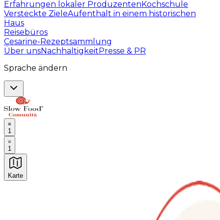
Erfahrungen lokaler Produzenten
Kochschule
Versteckte Ziele
Aufenthalt in einem historischen
Haus
Reisebüros
Cesarine-Rezeptsammlung
Über uns
Nachhaltigkeit
Presse & PR
Sprache ändern
1
1
Karte
Unvergessliche kulinarische Erlebnisse: Gastronomis