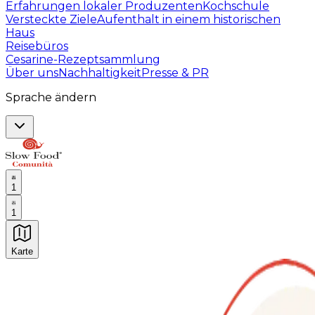
Erfahrungen lokaler Produzenten
Kochschule
Versteckte Ziele
Aufenthalt in einem historischen
Haus
Reisebüros
Cesarine-Rezeptsammlung
Über uns
Nachhaltigkeit
Presse & PR
Sprache ändern
1
1
Karte
Unvergessliche kulinarische Erlebnisse: Gastronomis