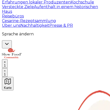
Erfahrungen lokaler Produzenten
Kochschule
Versteckte Ziele
Aufenthalt in einem historischen
Haus
Reisebüros
Cesarine-Rezeptsammlung
Über uns
Nachhaltigkeit
Presse & PR
Sprache ändern
1
1
Karte
Unvergessliche kulinarische Erlebnisse: Gastronomis