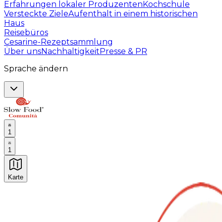
Erfahrungen lokaler Produzenten
Kochschule
Versteckte Ziele
Aufenthalt in einem historischen
Haus
Reisebüros
Cesarine-Rezeptsammlung
Über uns
Nachhaltigkeit
Presse & PR
Sprache ändern
1
1
Karte
Unvergessliche kulinarische Erlebnisse: Gastronomis