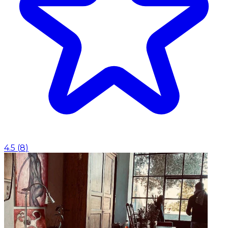
4.5
(
8
)