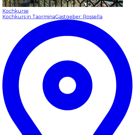
Kochkurse
Kochkurs in Taormina
Gastgeber: Rossella