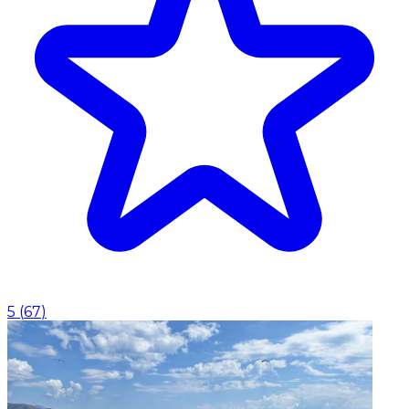
5
(
67
)