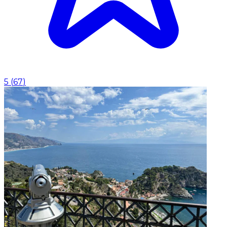
5
(
67
)