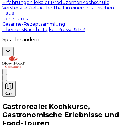
Erfahrungen lokaler Produzenten
Kochschule
Versteckte Ziele
Aufenthalt in einem historischen
Haus
Reisebüros
Cesarine-Rezeptsammlung
Über uns
Nachhaltigkeit
Presse & PR
Sprache ändern
Karte
Unvergessliche kulinarische Erlebnisse: Gastronomis
Castroreale: Kochkurse,
Gastronomische Erlebnisse und
Food-Touren