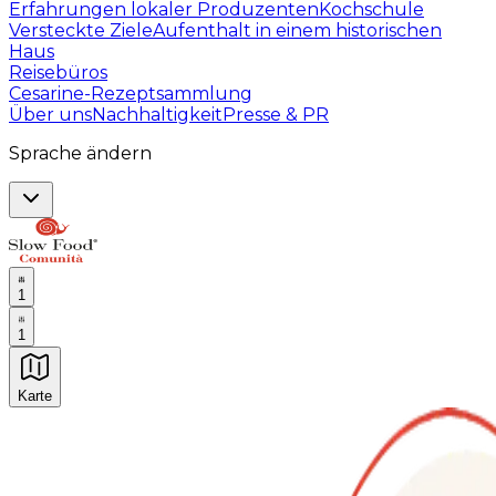
Erfahrungen lokaler Produzenten
Kochschule
Versteckte Ziele
Aufenthalt in einem historischen
Haus
Reisebüros
Cesarine-Rezeptsammlung
Über uns
Nachhaltigkeit
Presse & PR
Sprache ändern
1
1
Karte
Unvergessliche kulinarische Erlebnisse: Gastronomis