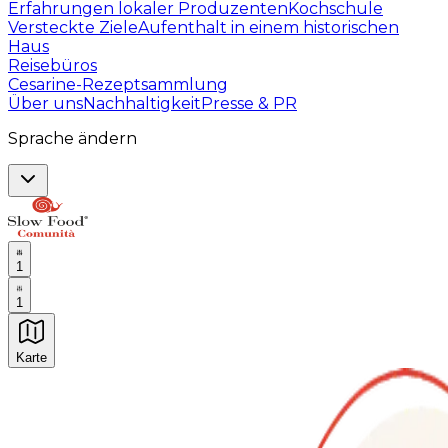
Erfahrungen lokaler Produzenten
Kochschule
Versteckte Ziele
Aufenthalt in einem historischen
Haus
Reisebüros
Cesarine-Rezeptsammlung
Über uns
Nachhaltigkeit
Presse & PR
Sprache ändern
1
1
Karte
Unvergessliche kulinarische Erlebnisse: Gastronomis