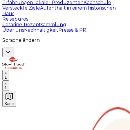
Erfahrungen lokaler Produzenten
Kochschule
Versteckte Ziele
Aufenthalt in einem historischen
Haus
Reisebüros
Cesarine-Rezeptsammlung
Über uns
Nachhaltigkeit
Presse & PR
Sprache ändern
1
1
Karte
Unvergessliche kulinarische Erlebnisse: Gastronomis