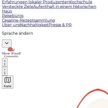
Erfahrungen lokaler Produzenten
Kochschule
Versteckte Ziele
Aufenthalt in einem historischen
Haus
Reisebüros
Cesarine-Rezeptsammlung
Über uns
Nachhaltigkeit
Presse & PR
Sprache ändern
1
1
Karte
Unvergessliche kulinarische Erlebnisse: Gastronomis