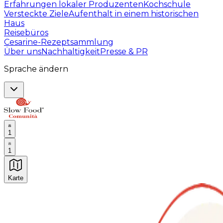
Erfahrungen lokaler Produzenten
Kochschule
Versteckte Ziele
Aufenthalt in einem historischen
Haus
Reisebüros
Cesarine-Rezeptsammlung
Über uns
Nachhaltigkeit
Presse & PR
Sprache ändern
1
1
Karte
Unvergessliche kulinarische Erlebnisse: Gastronomis