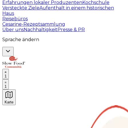
Erfahrungen lokaler Produzenten
Kochschule
Versteckte Ziele
Aufenthalt in einem historischen
Haus
Reisebüros
Cesarine-Rezeptsammlung
Über uns
Nachhaltigkeit
Presse & PR
Sprache ändern
1
1
Karte
Unvergessliche kulinarische Erlebnisse: Gastronomis