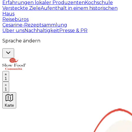
Erfahrungen lokaler Produzenten
Kochschule
Versteckte Ziele
Aufenthalt in einem historischen
Haus
Reisebüros
Cesarine-Rezeptsammlung
Über uns
Nachhaltigkeit
Presse & PR
Sprache ändern
1
1
Karte
Unvergessliche kulinarische Erlebnisse: Gastronomis