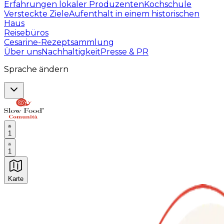
Erfahrungen lokaler Produzenten
Kochschule
Versteckte Ziele
Aufenthalt in einem historischen
Haus
Reisebüros
Cesarine-Rezeptsammlung
Über uns
Nachhaltigkeit
Presse & PR
Sprache ändern
1
1
Karte
Unvergessliche kulinarische Erlebnisse: Gastronomis