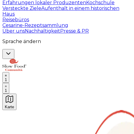
Erfahrungen lokaler Produzenten
Kochschule
Versteckte Ziele
Aufenthalt in einem historischen
Haus
Reisebüros
Cesarine-Rezeptsammlung
Über uns
Nachhaltigkeit
Presse & PR
Sprache ändern
1
1
Karte
Unvergessliche kulinarische Erlebnisse: Gastronomis