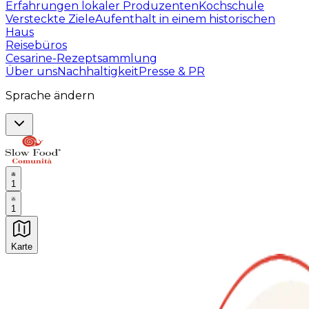
Erfahrungen lokaler Produzenten
Kochschule
Versteckte Ziele
Aufenthalt in einem historischen
Haus
Reisebüros
Cesarine-Rezeptsammlung
Über uns
Nachhaltigkeit
Presse & PR
Sprache ändern
1
1
Karte
Unvergessliche kulinarische Erlebnisse: Gastronomis