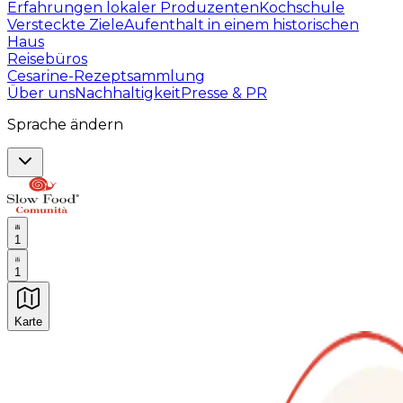
Erfahrungen lokaler Produzenten
Kochschule
Versteckte Ziele
Aufenthalt in einem historischen
Haus
Reisebüros
Cesarine-Rezeptsammlung
Über uns
Nachhaltigkeit
Presse & PR
Sprache ändern
1
1
Karte
Unvergessliche kulinarische Erlebnisse: Gastronomis