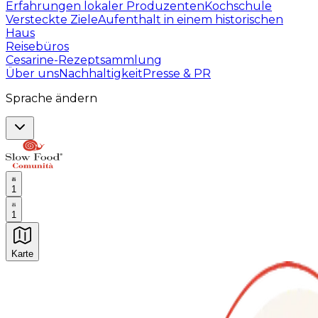
Erfahrungen lokaler Produzenten
Kochschule
Versteckte Ziele
Aufenthalt in einem historischen
Haus
Reisebüros
Cesarine-Rezeptsammlung
Über uns
Nachhaltigkeit
Presse & PR
Sprache ändern
1
1
Karte
Unvergessliche kulinarische Erlebnisse: Gastronomis