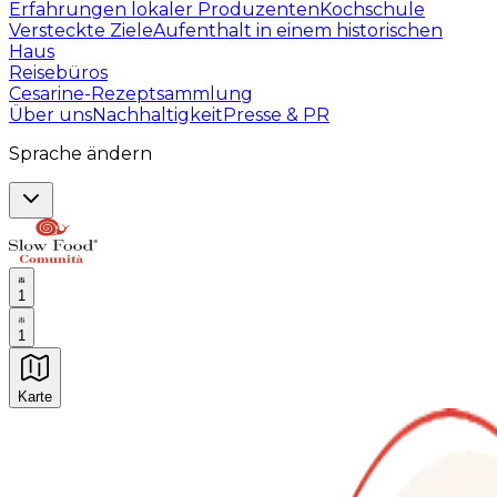
Erfahrungen lokaler Produzenten
Kochschule
Versteckte Ziele
Aufenthalt in einem historischen
Haus
Reisebüros
Cesarine-Rezeptsammlung
Über uns
Nachhaltigkeit
Presse & PR
Sprache ändern
1
1
Karte
Unvergessliche kulinarische Erlebnisse: Gastronomis