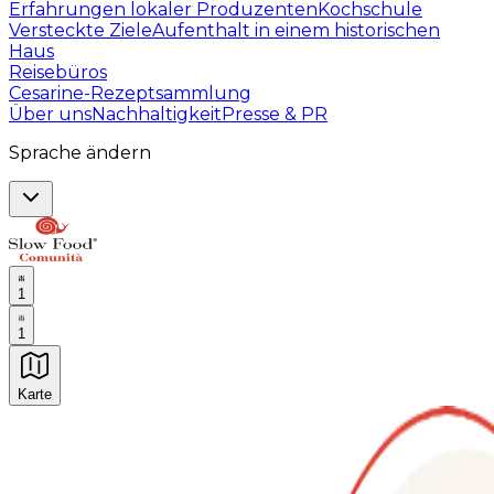
Erfahrungen lokaler Produzenten
Kochschule
Versteckte Ziele
Aufenthalt in einem historischen
Haus
Reisebüros
Cesarine-Rezeptsammlung
Über uns
Nachhaltigkeit
Presse & PR
Sprache ändern
1
1
Karte
Unvergessliche kulinarische Erlebnisse: Gastronomis