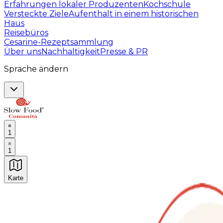
Erfahrungen lokaler Produzenten
Kochschule
Versteckte Ziele
Aufenthalt in einem historischen
Haus
Reisebüros
Cesarine-Rezeptsammlung
Über uns
Nachhaltigkeit
Presse & PR
Sprache ändern
1
1
Karte
Unvergessliche kulinarische Erlebnisse: Gastronomis