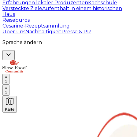
Erfahrungen lokaler Produzenten
Kochschule
Versteckte Ziele
Aufenthalt in einem historischen
Haus
Reisebüros
Cesarine-Rezeptsammlung
Über uns
Nachhaltigkeit
Presse & PR
Sprache ändern
1
1
Karte
Unvergessliche kulinarische Erlebnisse: Gastronomis