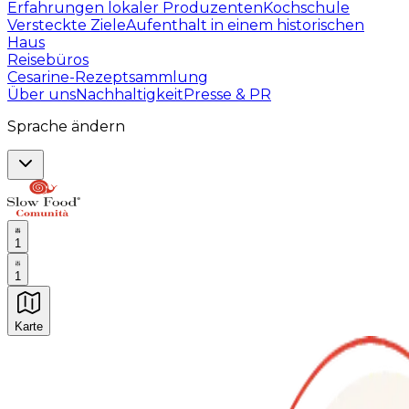
Erfahrungen lokaler Produzenten
Kochschule
Versteckte Ziele
Aufenthalt in einem historischen
Haus
Reisebüros
Cesarine-Rezeptsammlung
Über uns
Nachhaltigkeit
Presse & PR
Sprache ändern
1
1
Karte
Unvergessliche kulinarische Erlebnisse: Gastronomis