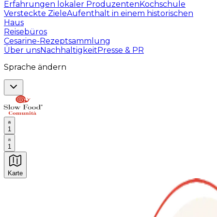
Erfahrungen lokaler Produzenten
Kochschule
Versteckte Ziele
Aufenthalt in einem historischen
Haus
Reisebüros
Cesarine-Rezeptsammlung
Über uns
Nachhaltigkeit
Presse & PR
Sprache ändern
1
1
Karte
Unvergessliche kulinarische Erlebnisse: Gastronomis