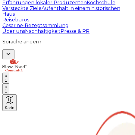
Erfahrungen lokaler Produzenten
Kochschule
Versteckte Ziele
Aufenthalt in einem historischen
Haus
Reisebüros
Cesarine-Rezeptsammlung
Über uns
Nachhaltigkeit
Presse & PR
Sprache ändern
1
1
Karte
Unvergessliche kulinarische Erlebnisse: Gastronomis