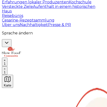
Erfahrungen lokaler Produzenten
Kochschule
Versteckte Ziele
Aufenthalt in einem historischen
Haus
Reisebüros
Cesarine-Rezeptsammlung
Über uns
Nachhaltigkeit
Presse & PR
Sprache ändern
1
1
Karte
Unvergessliche kulinarische Erlebnisse: Gastronomis