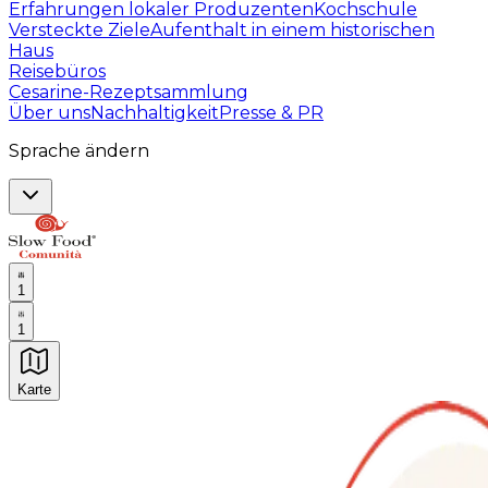
Erfahrungen lokaler Produzenten
Kochschule
Versteckte Ziele
Aufenthalt in einem historischen
Haus
Reisebüros
Cesarine-Rezeptsammlung
Über uns
Nachhaltigkeit
Presse & PR
Sprache ändern
1
1
Karte
Unvergessliche kulinarische Erlebnisse: Gastronomis