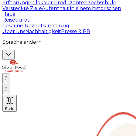
Erfahrungen lokaler Produzenten
Kochschule
Versteckte Ziele
Aufenthalt in einem historischen
Haus
Reisebüros
Cesarine-Rezeptsammlung
Über uns
Nachhaltigkeit
Presse & PR
Sprache ändern
1
1
Karte
Unvergessliche kulinarische Erlebnisse: Gastronomis