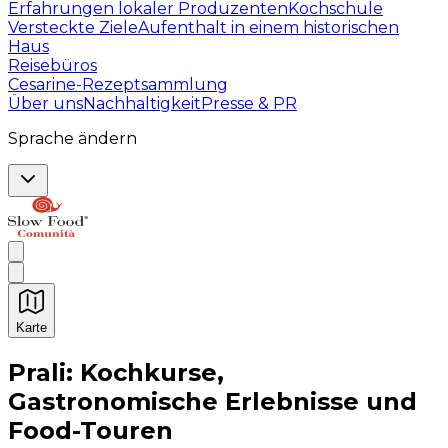
Erfahrungen lokaler Produzenten
Kochschule
Versteckte Ziele
Aufenthalt in einem historischen
Haus
Reisebüros
Cesarine-Rezeptsammlung
Über uns
Nachhaltigkeit
Presse & PR
Sprache ändern
Karte
Unvergessliche kulinarische Erlebnisse: Gastronomis
Prali: Kochkurse,
Gastronomische Erlebnisse und
Food-Touren