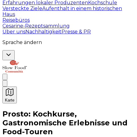
Erfahrungen lokaler Produzenten
Kochschule
Versteckte Ziele
Aufenthalt in einem historischen
Haus
Reisebüros
Cesarine-Rezeptsammlung
Über uns
Nachhaltigkeit
Presse & PR
Sprache ändern
Karte
Unvergessliche kulinarische Erlebnisse: Gastronomis
Prosto: Kochkurse,
Gastronomische Erlebnisse und
Food-Touren