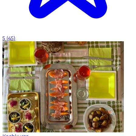
5
(
45
)