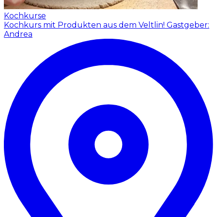
Kochkurse
Kochkurs mit Produkten aus dem Veltlin!
Gastgeber:
Andrea