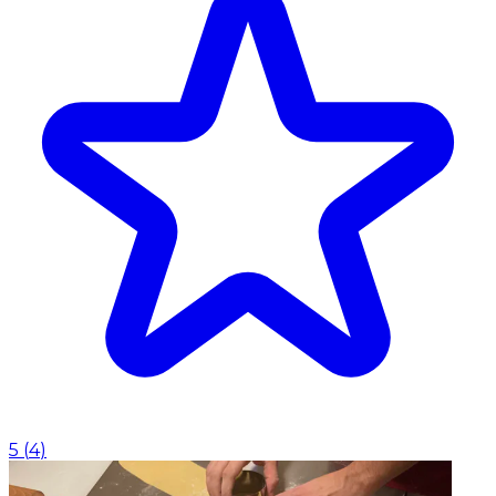
5
(
4
)