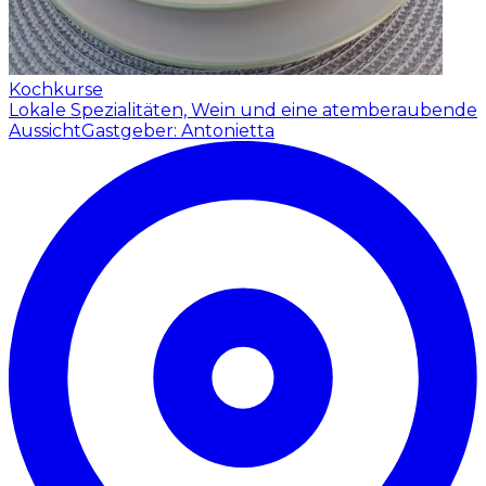
Kochkurse
Lokale Spezialitäten, Wein und eine atemberaubende
Aussicht
Gastgeber: Antonietta