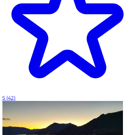
5
(
42
)