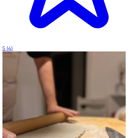
5
(
4
)