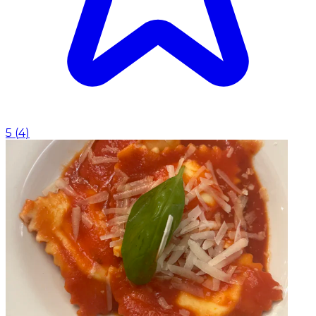
5
(
4
)