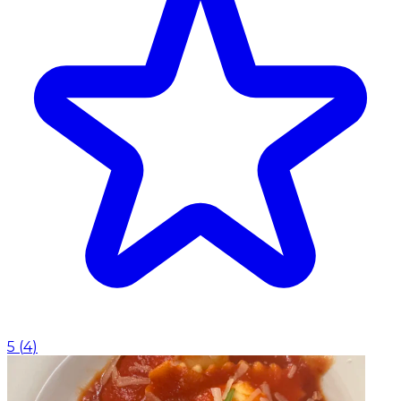
5
(
4
)