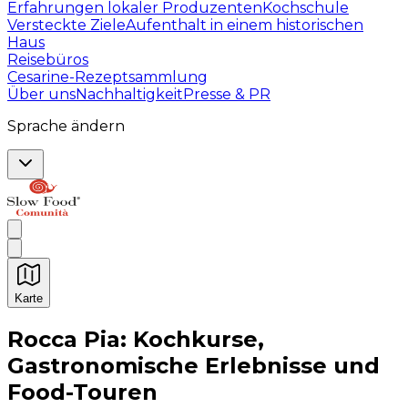
Erfahrungen lokaler Produzenten
Kochschule
Versteckte Ziele
Aufenthalt in einem historischen
Haus
Reisebüros
Cesarine-Rezeptsammlung
Über uns
Nachhaltigkeit
Presse & PR
Sprache ändern
Karte
Unvergessliche kulinarische Erlebnisse: Gastronomis
Rocca Pia: Kochkurse,
Gastronomische Erlebnisse und
Food-Touren