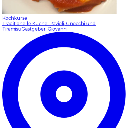
Kochkurse
Traditionelle Küche: Ravioli, Gnocchi und
Tiramisu
Gastgeber: Giovanni