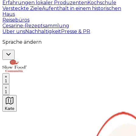
Erfahrungen lokaler Produzenten
Kochschule
Versteckte Ziele
Aufenthalt in einem historischen
Haus
Reisebüros
Cesarine-Rezeptsammlung
Über uns
Nachhaltigkeit
Presse & PR
Sprache ändern
1
1
Karte
Unvergessliche kulinarische Erlebnisse: Gastronomis