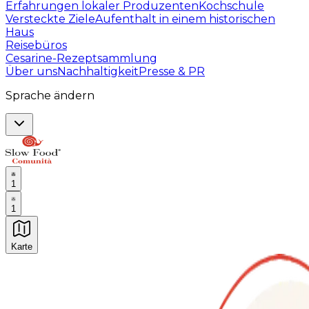
Erfahrungen lokaler Produzenten
Kochschule
Versteckte Ziele
Aufenthalt in einem historischen
Haus
Reisebüros
Cesarine-Rezeptsammlung
Über uns
Nachhaltigkeit
Presse & PR
Sprache ändern
1
1
Karte
Unvergessliche kulinarische Erlebnisse: Gastronomis