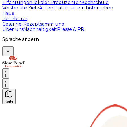
Erfahrungen lokaler Produzenten
Kochschule
Versteckte Ziele
Aufenthalt in einem historischen
Haus
Reisebüros
Cesarine-Rezeptsammlung
Über uns
Nachhaltigkeit
Presse & PR
Sprache ändern
1
1
Karte
Unvergessliche kulinarische Erlebnisse: Gastronomis