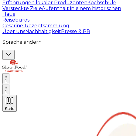
Erfahrungen lokaler Produzenten
Kochschule
Versteckte Ziele
Aufenthalt in einem historischen
Haus
Reisebüros
Cesarine-Rezeptsammlung
Über uns
Nachhaltigkeit
Presse & PR
Sprache ändern
1
1
Karte
Unvergessliche kulinarische Erlebnisse: Gastronomis