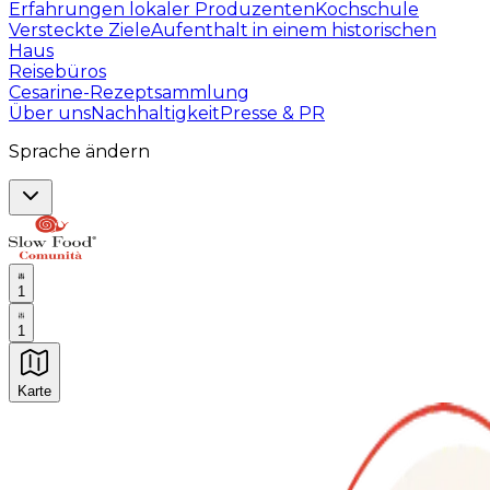
Erfahrungen lokaler Produzenten
Kochschule
Versteckte Ziele
Aufenthalt in einem historischen
Haus
Reisebüros
Cesarine-Rezeptsammlung
Über uns
Nachhaltigkeit
Presse & PR
Sprache ändern
1
1
Karte
Unvergessliche kulinarische Erlebnisse: Gastronomis