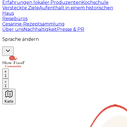
Erfahrungen lokaler Produzenten
Kochschule
Versteckte Ziele
Aufenthalt in einem historischen
Haus
Reisebüros
Cesarine-Rezeptsammlung
Über uns
Nachhaltigkeit
Presse & PR
Sprache ändern
1
1
Karte
Unvergessliche kulinarische Erlebnisse: Gastronomis