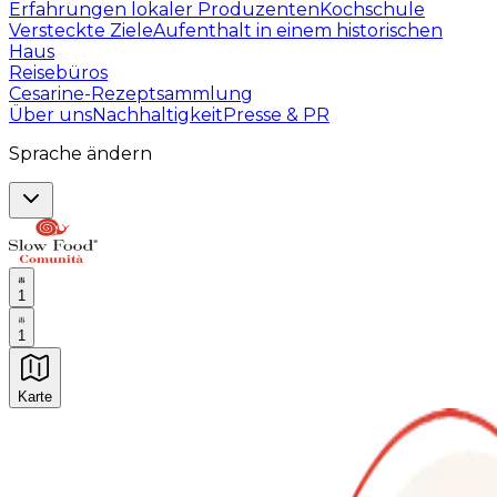
Erfahrungen lokaler Produzenten
Kochschule
Versteckte Ziele
Aufenthalt in einem historischen
Haus
Reisebüros
Cesarine-Rezeptsammlung
Über uns
Nachhaltigkeit
Presse & PR
Sprache ändern
1
1
Karte
Unvergessliche kulinarische Erlebnisse: Gastronomis