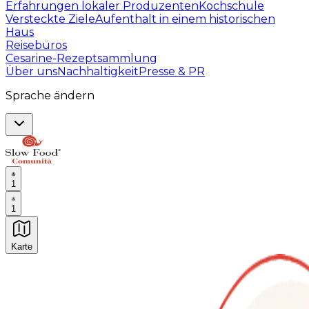
Erfahrungen lokaler Produzenten
Kochschule
Versteckte Ziele
Aufenthalt in einem historischen
Haus
Reisebüros
Cesarine-Rezeptsammlung
Über uns
Nachhaltigkeit
Presse & PR
Sprache ändern
1
1
Karte
Unvergessliche kulinarische Erlebnisse: Gastronomis