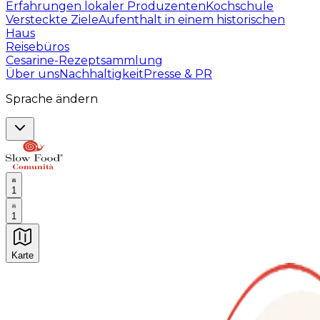
Erfahrungen lokaler Produzenten
Kochschule
Versteckte Ziele
Aufenthalt in einem historischen
Haus
Reisebüros
Cesarine-Rezeptsammlung
Über uns
Nachhaltigkeit
Presse & PR
Sprache ändern
1
1
Karte
Unvergessliche kulinarische Erlebnisse: Gastronomis