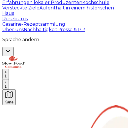
Erfahrungen lokaler Produzenten
Kochschule
Versteckte Ziele
Aufenthalt in einem historischen
Haus
Reisebüros
Cesarine-Rezeptsammlung
Über uns
Nachhaltigkeit
Presse & PR
Sprache ändern
1
1
Karte
Unvergessliche kulinarische Erlebnisse: Gastronomis