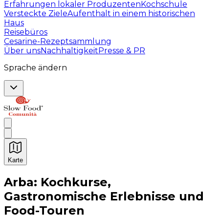
Erfahrungen lokaler Produzenten
Kochschule
Versteckte Ziele
Aufenthalt in einem historischen
Haus
Reisebüros
Cesarine-Rezeptsammlung
Über uns
Nachhaltigkeit
Presse & PR
Sprache ändern
Karte
Unvergessliche kulinarische Erlebnisse: Gastronomis
Arba: Kochkurse,
Gastronomische Erlebnisse und
Food-Touren