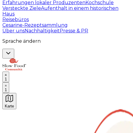
Erfahrungen lokaler Produzenten
Kochschule
Versteckte Ziele
Aufenthalt in einem historischen
Haus
Reisebüros
Cesarine-Rezeptsammlung
Über uns
Nachhaltigkeit
Presse & PR
Sprache ändern
1
1
Karte
Unvergessliche kulinarische Erlebnisse: Gastronomis