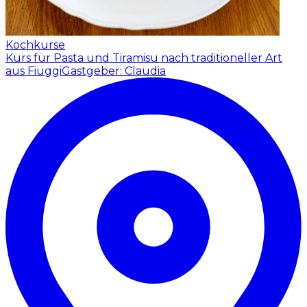
Kochkurse
Kurs für Pasta und Tiramisu nach traditioneller Art
aus Fiuggi
Gastgeber: Claudia