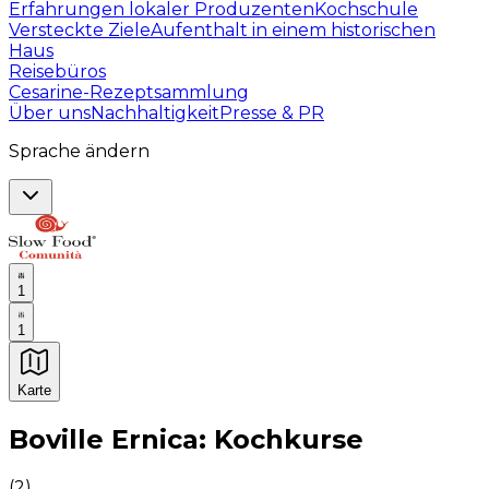
Erfahrungen lokaler Produzenten
Kochschule
Versteckte Ziele
Aufenthalt in einem historischen
Haus
Reisebüros
Cesarine-Rezeptsammlung
Über uns
Nachhaltigkeit
Presse & PR
Sprache ändern
1
1
Karte
Unvergessliche kulinarische Erlebnisse: Gastronomis
Boville Ernica: Kochkurse
(
2
)