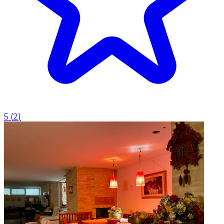
5
(
2
)