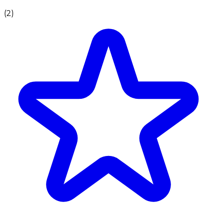
(
2
)