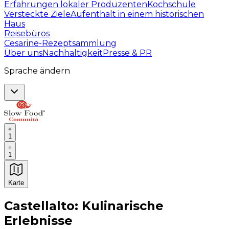
Erfahrungen lokaler Produzenten
Kochschule
Versteckte Ziele
Aufenthalt in einem historischen
Haus
Reisebüros
Cesarine-Rezeptsammlung
Über uns
Nachhaltigkeit
Presse & PR
Sprache ändern
1
1
Karte
Unvergessliche kulinarische Erlebnisse: Gastronomis
Castellalto: Kulinarische
Erlebnisse