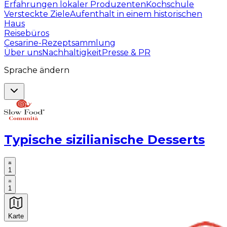
Erfahrungen lokaler Produzenten
Kochschule
Versteckte Ziele
Aufenthalt in einem historischen
Haus
Reisebüros
Cesarine-Rezeptsammlung
Über uns
Nachhaltigkeit
Presse & PR
Sprache ändern
Typische sizilianische Desserts
1
1
Karte
Unvergessliche kulinarische Erlebnisse: Gastronomis