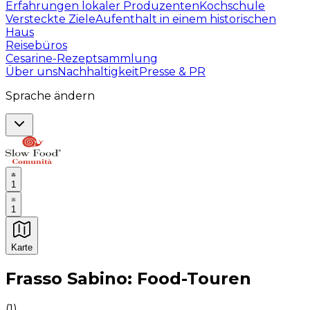
Erfahrungen lokaler Produzenten
Kochschule
Versteckte Ziele
Aufenthalt in einem historischen
Haus
Reisebüros
Cesarine-Rezeptsammlung
Über uns
Nachhaltigkeit
Presse & PR
Sprache ändern
1
1
Karte
Unvergessliche kulinarische Erlebnisse: Gastronomis
Frasso Sabino: Food-Touren
(
1
)