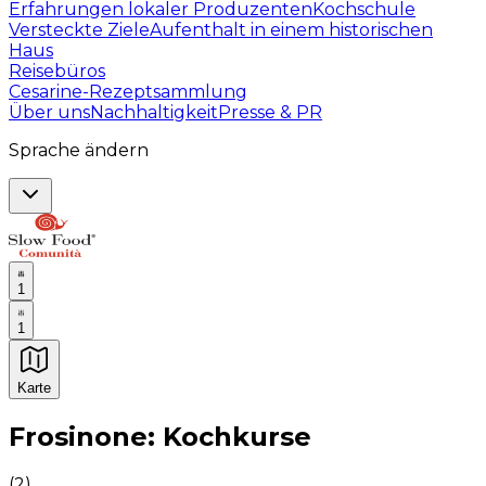
Erfahrungen lokaler Produzenten
Kochschule
Versteckte Ziele
Aufenthalt in einem historischen
Haus
Reisebüros
Cesarine-Rezeptsammlung
Über uns
Nachhaltigkeit
Presse & PR
Sprache ändern
1
1
Karte
Unvergessliche kulinarische Erlebnisse: Gastronomis
Frosinone: Kochkurse
(
2
)