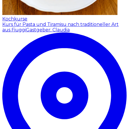
Kochkurse
Kurs für Pasta und Tiramisu nach traditioneller Art
aus Fiuggi
Gastgeber: Claudia