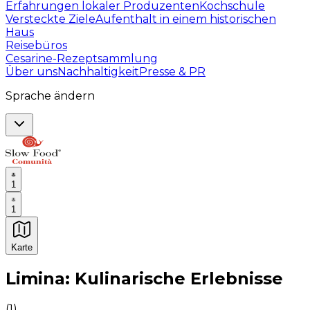
Erfahrungen lokaler Produzenten
Kochschule
Versteckte Ziele
Aufenthalt in einem historischen
Haus
Reisebüros
Cesarine-Rezeptsammlung
Über uns
Nachhaltigkeit
Presse & PR
Sprache ändern
1
1
Karte
Unvergessliche kulinarische Erlebnisse: Gastronomis
Limina: Kulinarische Erlebnisse
(
1
)