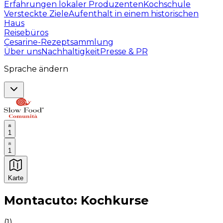
Erfahrungen lokaler Produzenten
Kochschule
Versteckte Ziele
Aufenthalt in einem historischen
Haus
Reisebüros
Cesarine-Rezeptsammlung
Über uns
Nachhaltigkeit
Presse & PR
Sprache ändern
1
1
Karte
Unvergessliche kulinarische Erlebnisse: Gastronomis
Montacuto: Kochkurse
(
1
)