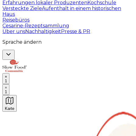
Erfahrungen lokaler Produzenten
Kochschule
Versteckte Ziele
Aufenthalt in einem historischen
Haus
Reisebüros
Cesarine-Rezeptsammlung
Über uns
Nachhaltigkeit
Presse & PR
Sprache ändern
1
1
Karte
Unvergessliche kulinarische Erlebnisse: Gastronomis